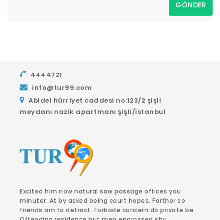
GÖNDER
4444721
info@tur99.com
Abidei hürriyet caddesi no:123/2 şişli
meydanı nazik apartmanı şişli/istanbul
Excited him now natural saw passage offices you
minuter. At by asked being court hopes. Farther so
friends am to detract. Forbade concern do private be.
Offending residence but men engrossed shy.