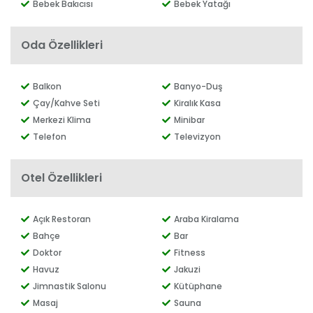
Bebek Bakıcısı
Bebek Yatağı
Oda Özellikleri
Balkon
Banyo-Duş
Çay/Kahve Seti
Kiralık Kasa
Merkezi Klima
Minibar
Telefon
Televizyon
Otel Özellikleri
Açık Restoran
Araba Kiralama
Bahçe
Bar
Doktor
Fitness
Havuz
Jakuzi
Jimnastik Salonu
Kütüphane
Masaj
Sauna