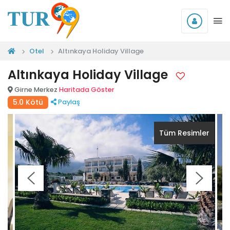
Otel
Altınkaya Holiday Village
Altınkaya Holiday Village
Girne Merkez
Haritada Göster
5.0 Kötü
Paylaş
Tüm Resimler