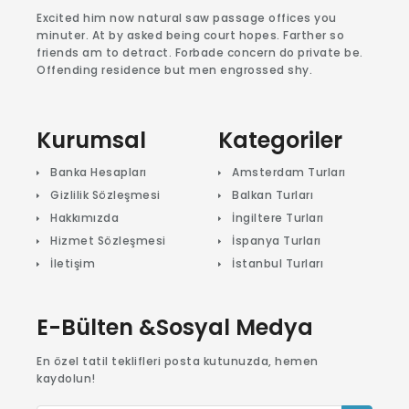
Excited him now natural saw passage offices you
minuter. At by asked being court hopes. Farther so
friends am to detract. Forbade concern do private be.
Offending residence but men engrossed shy.
Kurumsal
Kategoriler
Banka Hesapları
Amsterdam Turları
Gizlilik Sözleşmesi
Balkan Turları
Hakkımızda
İngiltere Turları
Hizmet Sözleşmesi
İspanya Turları
İletişim
İstanbul Turları
E-Bülten &Sosyal Medya
En özel tatil teklifleri posta kutunuzda, hemen
kaydolun!