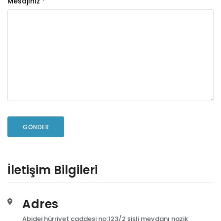
Mesajınız *
İletişim Bilgileri
Adres
Abidei hürriyet caddesi no:123/2 şişli meydanı nazik