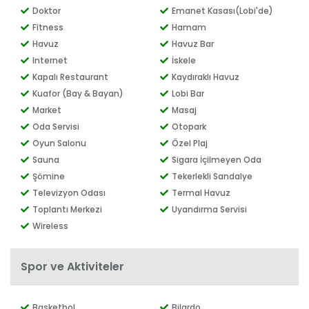
Doktor
Emanet Kasası(Lobi'de)
Fitness
Hamam
Havuz
Havuz Bar
Internet
İskele
Kapalı Restaurant
Kaydıraklı Havuz
Kuafor (Bay & Bayan)
Lobi Bar
Market
Masaj
Oda Servisi
Otopark
Oyun Salonu
Özel Plaj
Sauna
Sigara İçilmeyen Oda
Şömine
Tekerlekli Sandalye
Televizyon Odası
Termal Havuz
Toplantı Merkezi
Uyandırma Servisi
Wireless
Spor ve Aktiviteler
Basketbol
Bilardo