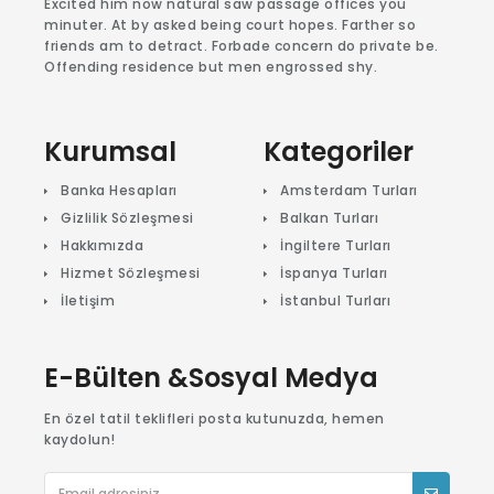
Excited him now natural saw passage offices you
minuter. At by asked being court hopes. Farther so
friends am to detract. Forbade concern do private be.
Offending residence but men engrossed shy.
Kurumsal
Kategoriler
Banka Hesapları
Amsterdam Turları
Gizlilik Sözleşmesi
Balkan Turları
Hakkımızda
İngiltere Turları
Hizmet Sözleşmesi
İspanya Turları
İletişim
İstanbul Turları
E-Bülten &Sosyal Medya
En özel tatil teklifleri posta kutunuzda, hemen
kaydolun!