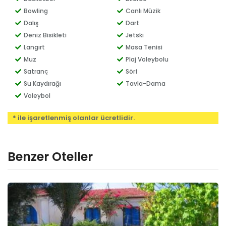
Bowling
Canlı Müzik
Dalış
Dart
Deniz Bisikleti
Jetski
Langırt
Masa Tenisi
Muz
Plaj Voleybolu
Satranç
Sörf
Su Kaydırağı
Tavla-Dama
Voleybol
* ile işaretlenmiş olanlar ücretlidir.
Benzer Oteller