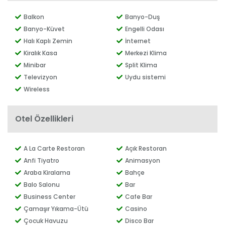
Balkon
Banyo-Duş
Banyo-Küvet
Engelli Odası
Halı Kaplı Zemin
İnternet
Kiralık Kasa
Merkezi Klima
Minibar
Split Klima
Televizyon
Uydu sistemi
Wireless
Otel Özellikleri
A La Carte Restoran
Açık Restoran
Anfi Tiyatro
Animasyon
Araba Kiralama
Bahçe
Balo Salonu
Bar
Business Center
Cafe Bar
Çamaşır Yıkama-Ütü
Casino
Çocuk Havuzu
Disco Bar