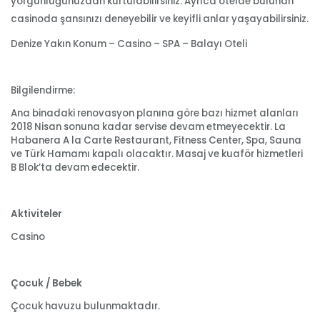
yorgunluğunuzdan kurtulabilirsiniz. Ayrıca otelde bulunan
casinoda şansınızı deneyebilir ve keyifli anlar yaşayabilirsiniz.
Denize Yakın Konum – Casino – SPA – Balayı Oteli
Bilgilendirme:
Ana binadaki renovasyon planına göre bazı hizmet alanları
2018 Nisan sonuna kadar servise devam etmeyecektir. La
Habanera A la Carte Restaurant, Fitness Center, Spa, Sauna
ve Türk Hamamı kapalı olacaktır. Masaj ve kuaför hizmetleri
B Blok’ta devam edecektir.
Aktiviteler
Casino
Çocuk / Bebek
Çocuk havuzu bulunmaktadır.