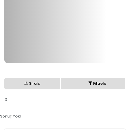
Sırala
Filtrele
0
Sonuç Yok!