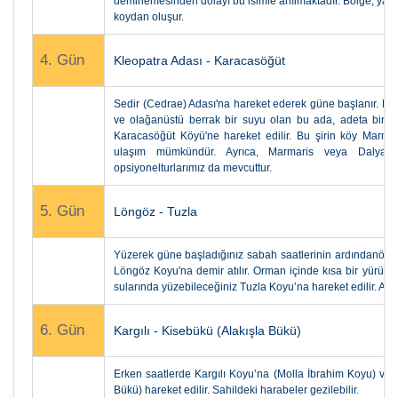
demirlemesinden dolayı bu isimle anılmaktadır. Bölge, yatlar
koydan oluşur.
4. Gün
Kleopatra Adası - Karacasöğüt
Sedir (Cedrae) Adası'na hareket ederek güne başlanır. Eş
ve olağanüstü berrak bir suyu olan bu ada, adeta bir 
Karacasöğüt Köyü'ne hareket edilir. Bu şirin köy Marm
ulaşım mümkündür. Ayrıca, Marmaris veya Dalyan-K
opsiyonelturlarımız da mevcuttur.
5. Gün
Löngöz - Tuzla
Yüzerek güne başladığınız sabah saatlerinin ardındanöğle 
Löngöz Koyu'na demir atılır. Orman içinde kısa bir yürüyüş
sularında yüzebileceğiniz Tuzla Koyu’na hareket edilir. A
6. Gün
Kargılı - Kisebükü (Alakışla Bükü)
Erken saatlerde Kargılı Koyu’na (Molla İbrahim Koyu) var
Bükü) hareket edilir. Sahildeki harabeler gezilebilir.