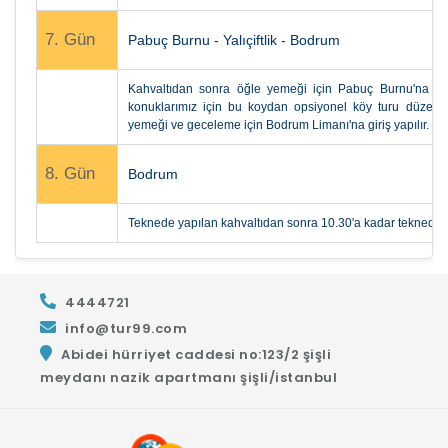
7. Gün
Pabuç Burnu - Yalıçiftlik - Bodrum
Kahvaltıdan sonra öğle yemeği için Pabuç Burnu'na hare
konuklarımız için bu koydan opsiyonel köy turu düzenlem
yemeği ve geceleme için Bodrum Limanı'na giriş yapılır.
8. Gün
Bodrum
Teknede yapılan kahvaltıdan sonra 10.30'a kadar tekneden a
4444721
info@tur99.com
Abidei hürriyet caddesi no:123/2 şişli
meydanı nazik apartmanı şişli/istanbul