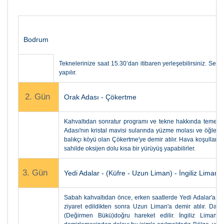
Bodrum
Teknelerinize saat 15.30’dan itibaren yerleşebilirsiniz. S
yapılır.
2. Gün
Orak Adası - Çökertme
Kahvaltıdan sonratur programı ve tekne hakkında temel bil
Adası'nın kristal mavisi sularında yüzme molası ve öğle
balıkçı köyü olan Çökertme'ye demir atılır. Hava koşulları el
sahilde oksijen dolu kısa bir yürüyüş yapabilirler.
3. Gün
Yedi Adalar - (Küfre - Uzun Liman) - İngiliz Limanı
Sabah kahvaltıdan önce, erken saatlerde Yedi Adalar'a doğ
ziyaret edildikten sonra Uzun Liman'a demir atılır. Da
(Değirmen Bükü)doğru hareket edilir. İngiliz Limanı